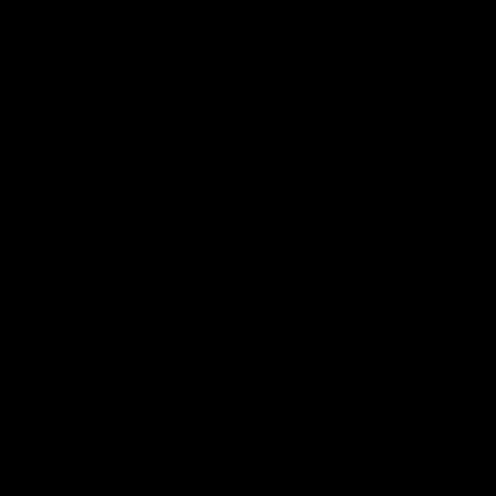
进入生活的方方面面